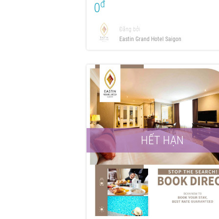
đ
0
Đăng bởi
Eastin Grand Hotel Saigon
HẾT HẠN