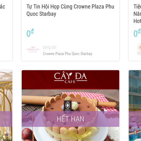
ác
Tự Tin Hội Họp Cùng Crowne Plaza Phu
Tiệ
Quoc Starbay
Năm
Hot
đ
đ
0
0
Đăng bởi
Crowne Plaza Phu Quoc Starbay
HẾT HẠN