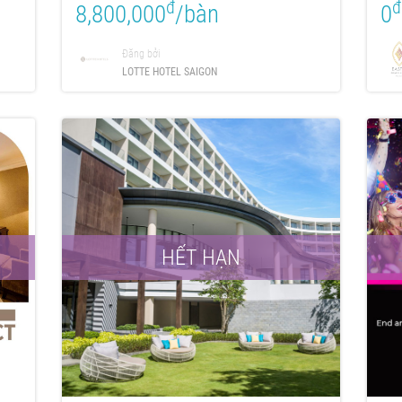
đ
đ
8,800,000
/bàn
0
Đăng bởi
LOTTE HOTEL SAIGON
HẾT HẠN