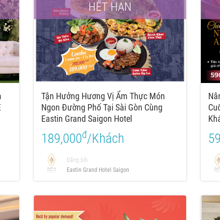
HẾT HẠN
m
Tận Hưởng Hương Vị Ẩm Thực Món
Nân
E
Ngon Đường Phố Tại Sài Gòn Cùng
Cu
Eastin Grand Saigon Hotel
Khá
đ
189,000
/Khách
59
Đăng bởi
Eastin Grand Hotel Saigon