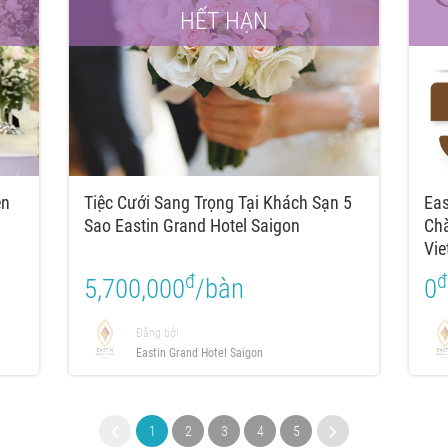
HẾT HẠN
̀n
Tiệc Cưới Sang Trọng Tại Khách Sạn 5
Eas
Sao Eastin Grand Hotel Saigon
Cha
Vie
Giớ
đ
đ
5,700,000
/bàn
0
Đăng bởi
Eastin Grand Hotel Saigon
1
2
3
4
5
6
7
8