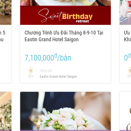
n 5
Chương Trình Ưu Đãi Tháng 8-9-10 Tại
Ưu 
ầu
Eastin Grand Hotel Saigon
Kha
đ
đ
7,100,000
/bàn
0
Đăng bởi
Eastin Grand Hotel Saigon