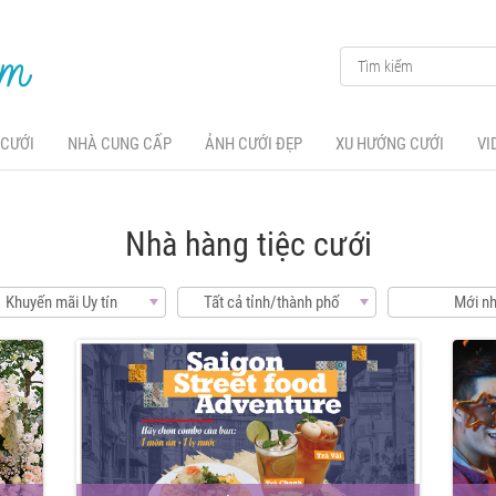
 CƯỚI
NHÀ CUNG CẤP
ẢNH CƯỚI ĐẸP
XU HƯỚNG CƯỚI
VI
Nhà hàng tiệc cưới
Khuyến mãi Uy tín
Tất cả tỉnh/thành phố
Mới nh