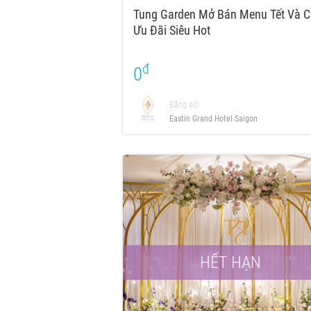
Tung Garden Mở Bán Menu Tết Và C
Ưu Đãi Siêu Hot
đ
0
Đăng bởi
Eastin Grand Hotel Saigon
HẾT HẠN