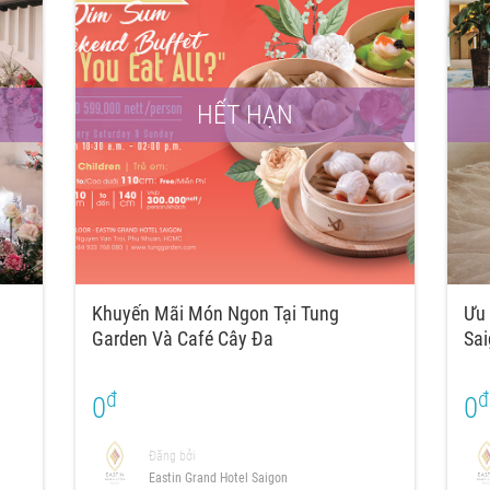
HẾT HẠN
Khuyến Mãi Món Ngon Tại Tung
Ưu 
Garden Và Café Cây Đa
Sa
đ
đ
0
0
Đăng bởi
Eastin Grand Hotel Saigon