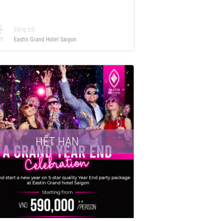
Đăng bởi
Eastin Grand Hotel Saigon
HẾT HẠN