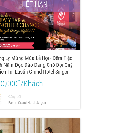
HẾT HẠN
g Ly Mừng Mùa Lễ Hội - Đêm Tiệc
ối Năm Độc Đáo Đang Chờ Đợi Quý
ch Tại Eastin Grand Hotel Saigon
đ
0,000
/Khách
Đăng bởi
Eastin Grand Hotel Saigon