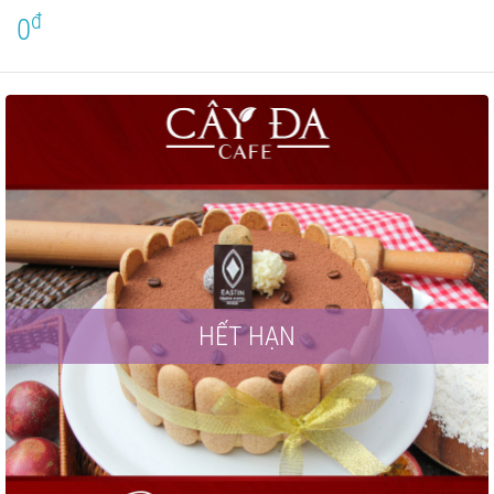
đ
0
HẾT HẠN