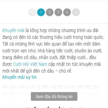
1
2
3
4
Khuyến mãi
là tổng hợp những chương trình ưu đãi
đang có đến từ các thương hiệu cưới trong toàn quốc.
Tất cả những lĩnh vực liên quan để tạo nên một đám
cưới trọn vẹn như: nhà hàng tiệc cưới, studio áo cưới,
trang điểm cô dâu, nhẫn cưới, đặt thiệp cưới… đều
được
Cưới Hỏi Việt Nam
cập nhật tin tức khuyến mãi
mới nhất để gửi đến cô dâu – chú rể.
Khuyến mãi uy tín
Khuyến mãi uy tín là điều mà tất cả các cặp đôi sắp
kết hôn khá quan tâm. Những ưu đãi đến từ các nhà
Xem đầy đủ thông tin
hàng tiệc cưới, studio áo cưới uy tín với nhiều mức giá
hấp dẫn nhất thời điểm hiện tại luôn được tổng hợp để