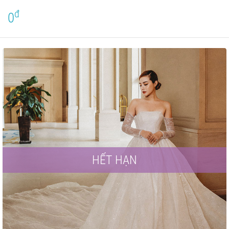
đ
0
HẾT HẠN