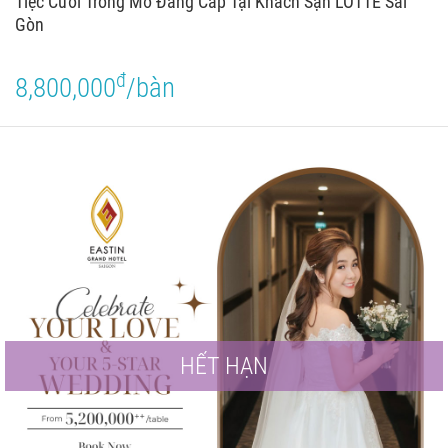
Tiệc Cưới Trong Mơ Đẳng Cấp Tại Khách Sạn LOTTE Sài
Gòn
đ
8,800,000
/bàn
HẾT HẠN