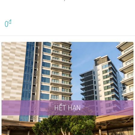
đ
0
HẾT HẠN