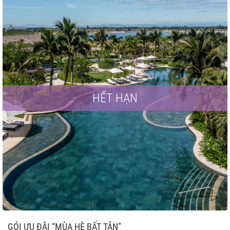
HẾT HẠN
GÓI ƯU ĐÃI “MÙA HÈ BẤT TẬN”