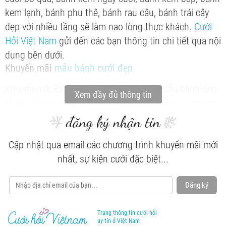
kem lạnh, bánh phu thê, bánh rau câu, bánh trái cây
đẹp với nhiều tầng sẽ làm nao lòng thực khách.
Cưới
Hỏi Việt Nam
gửi đến các bạn thông tin chi tiết qua nội
dung bên dưới.
Khuyến mãi
mẫu bánh cưới đẹp
Khuyến mãi Bánh cưới bao gồm những mẫu bánh đẹp
Xem đầy đủ thông tin
từ các đơn vị chuyên làm bánh ngon phục vụ cho ngày
cưới hỏi. Có các loại bánh phổ biến như sau:
đăng ký nhận tin
Khuyến mãi
Bánh cưới trái cây
Cập nhật qua email các chương trình khuyến mãi mới
Thay vì tạo hình bánh kem hoa tươi thì các Khuyến mãi
nhất, sự kiện cưới đặc biệt...
Bánh cưới sẽ gửi đến bạn mẫu bánh dùng trái cây tươi
để trang trí. Những loại quả như sung, anh đào, lựu sẽ
Đăng ký
giúp chiếc bánh kem ngày cưới trở nên nổi bật với tạo
hình trái tim hoặc hoa hồng. Có thể nói, kiểu bánh
Trang thông tin cưới hỏi
gato này là sự lựa chọn hoàn hảo cho những cặp yêu
uy tín ở Việt Nam