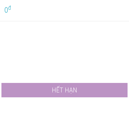
đ
0
HẾT HẠN