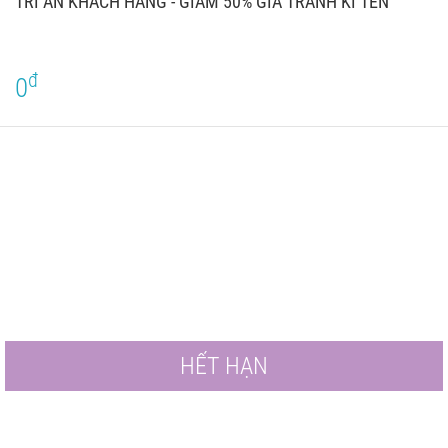
TRI ÂN KHÁCH HÀNG - GIẢM 50% GIÁ TRANH KÍ TÊN
đ
0
HẾT HẠN