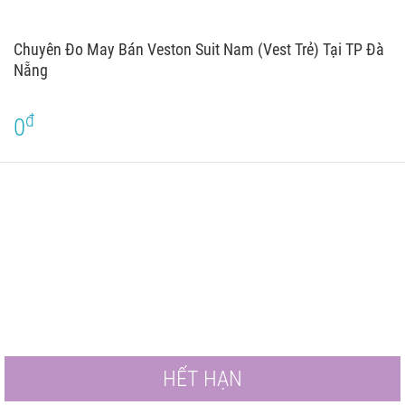
Chuyên Đo May Bán Veston Suit Nam (Vest Trẻ) Tại TP Đà
Nẵng
đ
0
HẾT HẠN