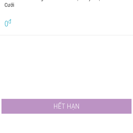
Cưới
đ
0
HẾT HẠN