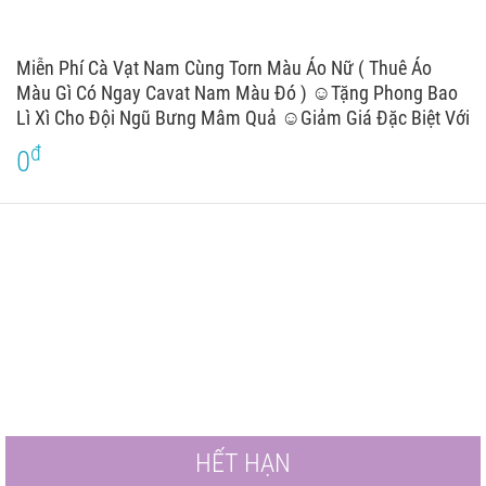
Miễn Phí Cà Vạt Nam Cùng Torn Màu Áo Nữ ( Thuê Áo
Màu Gì Có Ngay Cavat Nam Màu Đó ) ☺Tặng Phong Bao
Lì Xì Cho Đội Ngũ Bưng Mâm Quả ☺Giảm Giá Đặc Biệt Với
Số Lượng Trên 6 Bộ
đ
0
HẾT HẠN