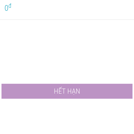
đ
0
HẾT HẠN