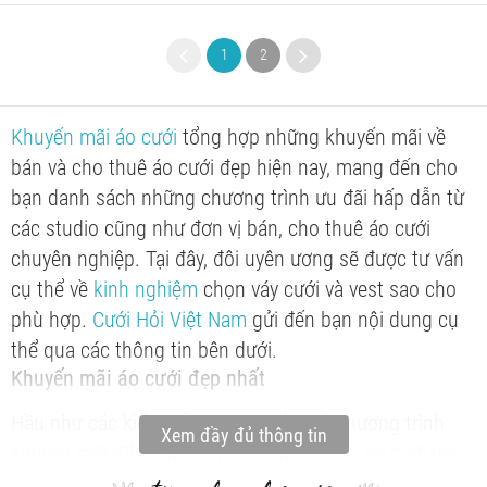
1
2
Khuyến mãi áo cưới
tổng hợp những khuyến mãi về
bán và cho thuê áo cưới đẹp hiện nay, mang đến cho
bạn danh sách những chương trình ưu đãi hấp dẫn từ
các studio cũng như đơn vị bán, cho thuê áo cưới
chuyên nghiệp. Tại đây, đôi uyên ương sẽ được tư vấn
cụ thể về
kinh nghiệm
chọn váy cưới và vest sao cho
phù hợp.
Cưới Hỏi Việt Nam
gửi đến bạn nội dung cụ
thể qua các thông tin bên dưới.
Khuyến mãi áo cưới đẹp nhất
Hầu như các kiểu mẫu
áo cưới
đều có chương trình
Xem đầy đủ thông tin
khuyến mãi để hỗ trợ đôi uyên ương như: áo cưới dài
tay, áo dài cưới ăn hỏi, áo dạ hội, áo cưới dân tộc, áo