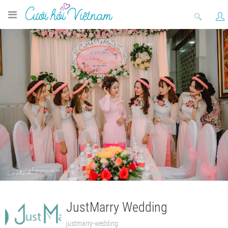
JustMarry Wedding
justmarry-wedding