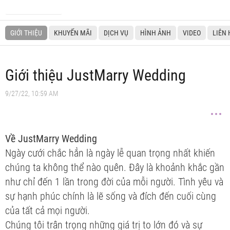
GIỚI THIỆU
KHUYẾN MÃI
DỊCH VỤ
HÌNH ẢNH
VIDEO
LIÊN 
Giới thiệu JustMarry Wedding
9/27/22, 10:59 AM
Về JustMarry Wedding
Ngày cưới chắc hẳn là ngày lễ quan trọng nhất khiến
chúng ta không thể nào quên. Đây là khoảnh khắc gần
như chỉ đến 1 lần trong đời của mỗi người. Tình yêu và
sự hạnh phúc chính là lẽ sống và đích đến cuối cùng
của tất cả mọi người.
Chúng tôi trân trọng những giá trị to lớn đó và sự