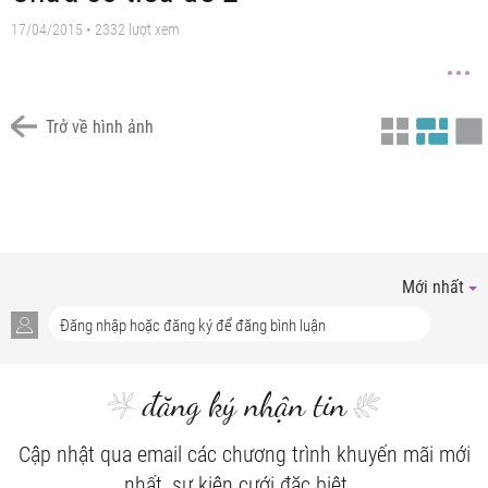
17/04/2015 • 2332 lượt xem
Trở về hình ảnh
Chưa có tiêu đề
Chưa có tiêu đề
Chưa có tiêu đề
Chưa có tiêu đề
Chưa có tiêu đề
Chưa có tiêu đề
Chưa có tiêu đề
Mới nhất
đăng ký nhận tin
Cập nhật qua email các chương trình khuyến mãi mới
nhất, sự kiện cưới đặc biệt...