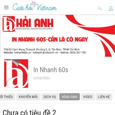
In Nhanh 60s
innhanh60s
IỚI THIỆU
KHUYẾN MÃI
DỊCH VỤ
HÌNH ẢNH
VIDEO
LIÊN HỆ
Chưa có tiêu đề 2