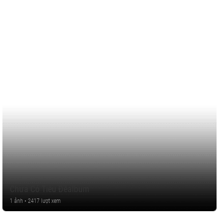
Chưa Có Tiêu Đềalbum
1 ảnh • 2417 lượt xem