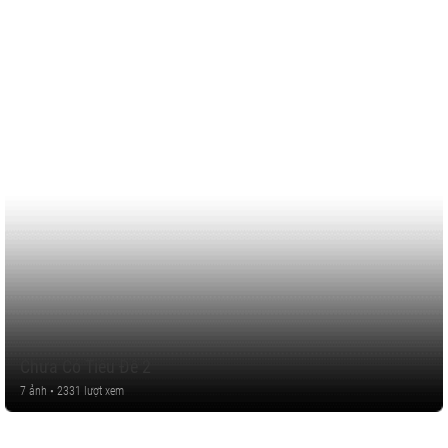
Chưa Có Tiêu Đề 2
7 ảnh • 2331 lượt xem