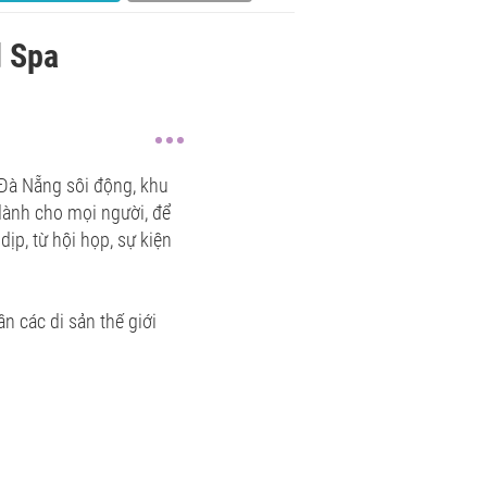
d Spa
 Đà Nẵng sôi động, khu
dành cho mọi người, để
p, từ hội họp, sự kiện
 các di sản thế giới