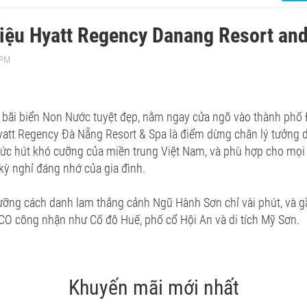
hiệu Hyatt Regency Danang Resort an
 PM
n bãi biển Non Nước tuyệt đẹp, nằm ngay cửa ngõ vào thành phố
yatt Regency Đà Nẵng Resort & Spa là điểm dừng chân lý tưởng 
c hút khó cưỡng của miền trung Việt Nam, và phù hợp cho mọi dị
ỳ nghỉ đáng nhớ của gia đình.
ỡng cách danh lam thắng cảnh Ngũ Hành Sơn chỉ vài phút, và gần
O công nhận như Cố đô Huế, phố cổ Hội An và di tích Mỹ Sơn.
Khuyến mãi mới nhất