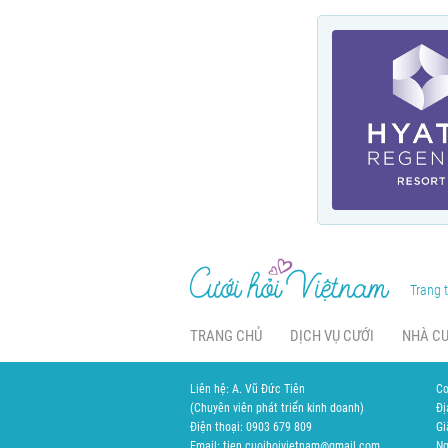
Trang t
TRANG CHỦ
DỊCH VỤ CƯỚI
NHÀ C
Liên hệ: A. Vũ Đức Tiên
Cơ
(Chuyên viên phát triển kinh doanh)
Đị
Điện thoại: 0903 679 809
Gi
Email: tien.cuoihoivietnam@gmail.com
Ng