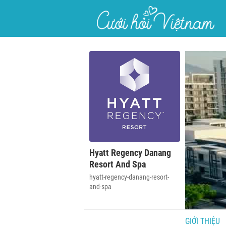
}
Hyatt Regency Danang
Resort And Spa
hyatt-regency-danang-resort-
and-spa
GIỚI THIỆU