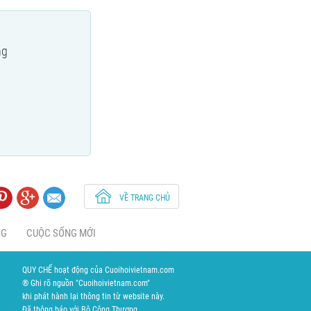
ng
VỀ TRANG CHỦ
NG
CUỘC SỐNG MỚI
QUY CHẾ hoạt động của Cuoihoivietnam.com
® Ghi rõ nguồn "Cuoihoivietnam.com"
khi phát hành lại thông tin từ website này.
Đã thông báo với Bộ Công Thương.