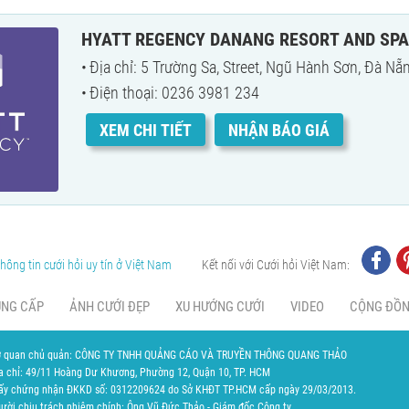
HYATT REGENCY DANANG RESORT AND SPA
Địa chỉ: 5 Trường Sa, Street, Ngũ Hành Sơn, Đà Nẵ
Điện thoại: 0236 3981 234
XEM CHI TIẾT
NHẬN BÁO GIÁ
hông tin cưới hỏi uy tín ở Việt Nam
Kết nối với Cưới hỏi Việt Nam:
UNG CẤP
ẢNH CƯỚI ĐẸP
XU HƯỚNG CƯỚI
VIDEO
CỘNG ĐỒ
 quan chủ quản: CÔNG TY TNHH QUẢNG CÁO VÀ TRUYỀN THÔNG QUANG THẢO
a chỉ: 49/11 Hoàng Dư Khương, Phường 12, Quận 10, TP. HCM
ấy chứng nhận ĐKKD số: 0312209624 do Sở KHĐT TP.HCM cấp ngày 29/03/2013.
ười chịu trách nhiệm chính: Ông Vũ Đức Thảo - Giám đốc Công ty.