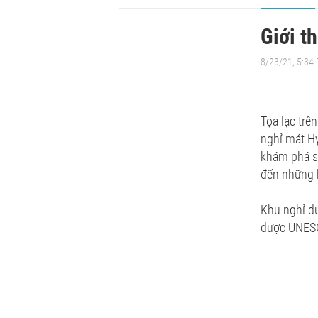
Giới t
8/23/21, 5:34
Tọa lạc trê
nghỉ mát H
khám phá sứ
đến những k
Khu nghỉ dư
được UNESC