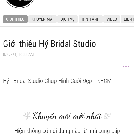
GIỚI THIỆU
KHUYẾN MÃI
DỊCH VỤ
HÌNH ẢNH
VIDEO
LIÊN 
Giới thiệu Hý Bridal Studio
8/27/21, 10:38 AM
Hý - Bridal Studio Chụp Hình Cưới Đẹp TP.HCM
Khuyến mãi mới nhất
Hiện không có nội dung nào từ nhà cung cấp