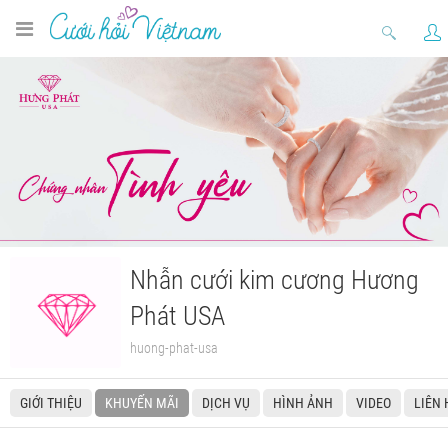
Nhẫn cưới kim cương Hương
Phát USA
huong-phat-usa
GIỚI THIỆU
KHUYẾN MÃI
DỊCH VỤ
HÌNH ẢNH
VIDEO
LIÊN 