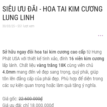
SIÊU ƯU ĐÃI - HOA TAI KIM CƯƠNG
LUNG LINH
30/03/25
• 551 lượt xem
Sở hữu ngay đôi hoa tai kim cương cao cấp
từ Hưng
Phát USA với thiết kế tinh xảo, đính
16 viên kim cương
lấp lánh. Chất liệu
vàng trắng 18K
cùng viên chủ
4.0mm
mang đến vẻ đẹp sang trọng, quý phái, giúp
tôn lên đẳng cấp của phái đẹp. Phù hợp để diện trong
các sự kiện quan trọng hoặc làm quà tặng ý nghĩa.
Giá gốc:
22.600.000₫
Giá ưu đãi: chỉ 18.000.000₫