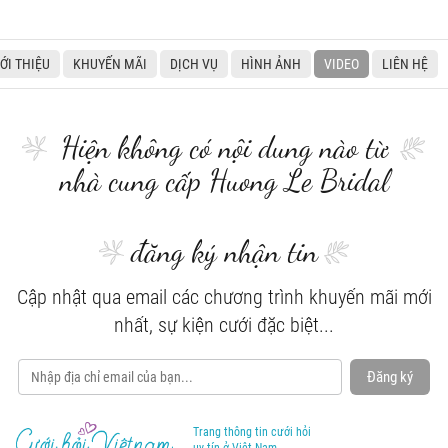
IỚI THIỆU
KHUYẾN MÃI
DỊCH VỤ
HÌNH ẢNH
VIDEO
LIÊN HỆ
Hiện không có nội dung nào từ
nhà cung cấp Huong Le Bridal
đăng ký nhận tin
Cập nhật qua email các chương trình khuyến mãi mới
nhất, sự kiện cưới đặc biệt...
Đăng ký
Trang thông tin cưới hỏi
uy tín ở Việt Nam