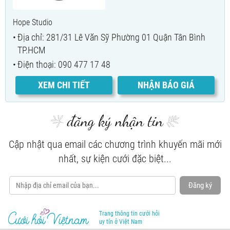
Hope Studio
Địa chỉ: 281/31 Lê Văn Sỹ Phường 01 Quận Tân Bình
TP.HCM
Điện thoại: 090 477 17 48
XEM CHI TIẾT
NHẬN BÁO GIÁ
đăng ký nhận tin
Cập nhật qua email các chương trình khuyến mãi mới
nhất, sự kiện cưới đặc biệt...
Đăng ký
Trang thông tin cưới hỏi
uy tín ở Việt Nam