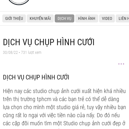
GIỚI THIỆU
KHUYẾN MÃI
DỊCH VỤ
HÌNH ẢNH
VIDEO
LIÊN 
DỊCH VỤ CHỤP HÌNH CƯỚI
30/08/22
• 731 lượt xem
DỊCH VỤ CHỤP HÌNH CƯỚI
Hiện nay các studio chụp ảnh cưới xuất hiện khá nhiều
trên thị trường tphcm và các bạn trẻ có thể dễ dàng
lựa chọn cho mình một studio giá rẻ, tuy vậy nhiều bạn
cũng rất lo ngại với việc tiền nào của nấy. Do đó nếu
các cặp đôi muốn tìm một Studio chụp ảnh cưới đẹp ở