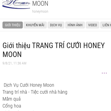
MOON
honeymoon
GIỚI THIỆU
KHUYẾN MÃI
DỊCH VỤ
HÌNH ẢNH
VIDEO
LIÊN 
Giới thiệu TRANG TRÍ CƯỚI HONEY
MOON
9/8/21, 11:36 AM
Dịch Vụ Cưới Honey Moon
Trang trí nhà - Tiệc cưới nhà hàng
Mâm quả
Cổng hoa