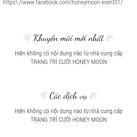
https\://www.facebook.com/honeymoon.event01/
Khuyến mãi mới nhất
Hiện không có nội dung nào từ nhà cung cấp
TRANG TRÍ CƯỚI HONEY MOON
Các dịch vụ
Hiện không có nội dung nào từ nhà cung cấp
TRANG TRÍ CƯỚI HONEY MOON