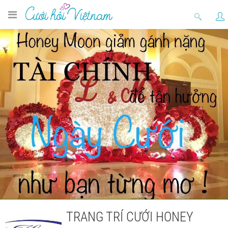
TRANG TRÍ CƯỚI HONEY