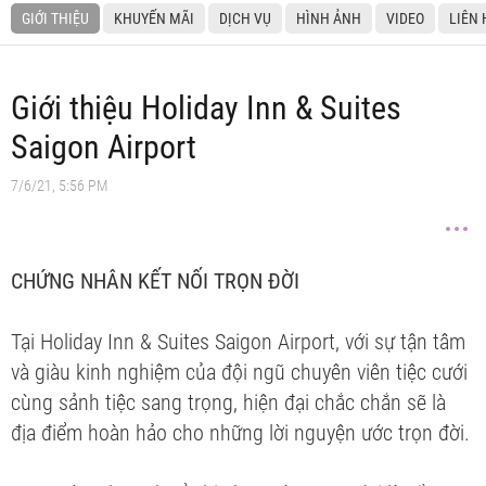
GIỚI THIỆU
KHUYẾN MÃI
DỊCH VỤ
HÌNH ẢNH
VIDEO
LIÊN 
Giới thiệu Holiday Inn & Suites
Saigon Airport
7/6/21, 5:56 PM
CHỨNG NHÂN KẾT NỐI TRỌN ĐỜI
Tại Holiday Inn & Suites Saigon Airport, với sự tận tâm
và giàu kinh nghiệm của đội ngũ chuyên viên tiệc cưới
cùng sảnh tiệc sang trọng, hiện đại chắc chắn sẽ là
địa điểm hoàn hảo cho những lời nguyện ước trọn đời.