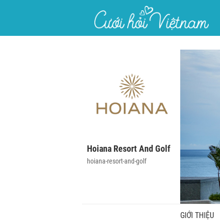
}
Hoiana Resort And Golf
hoiana-resort-and-golf
GIỚI THIỆU