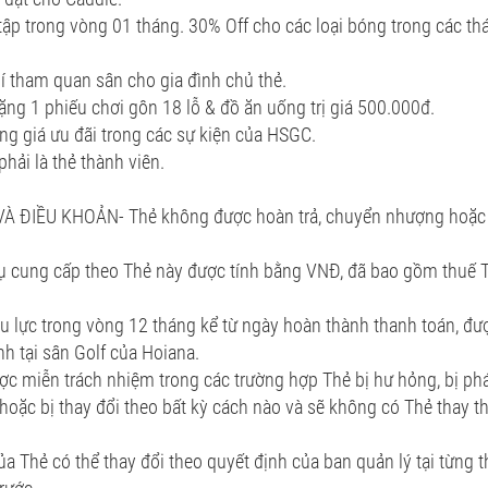
ập trong vòng 01 tháng. 30% Off cho các loại bóng trong các thán
í tham quan sân cho gia đình chủ thẻ.
tặng 1 phiếu chơi gôn 18 lỗ & đồ ăn uống trị giá 500.000đ.
g giá ưu đãi trong các sự kiện của HSGC.
hải là thẻ thành viên.
VÀ ĐIỀU KHOẢN- Thẻ không được hoàn trả, chuyển nhượng hoặc t
 vụ cung cấp theo Thẻ này được tính bằng VNĐ, đã bao gồm thu
ệu lực trong vòng 12 tháng kể từ ngày hoàn thành thanh toán, đư
nh tại sân Golf của Hoiana.
ợc miễn trách nhiệm trong các trường hợp Thẻ bị hư hỏng, bị phá 
hoặc bị thay đổi theo bất kỳ cách nào và sẽ không có Thẻ thay thê
của Thẻ có thể thay đổi theo quyết định của ban quản lý tại từng