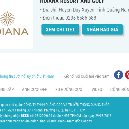
HOIANA RESORT AND GOLF
Địa chỉ: Huyện Duy Xuyên, Tỉnh Quảng Nam
Điện thoại: 0235 8586 688
XEM CHI TIẾT
NHẬN BÁO GIÁ
hông tin cưới hỏi uy tín ở Việt Nam
Kết nối với Cưới hỏi Việt Nam:
UNG CẤP
ẢNH CƯỚI ĐẸP
XU HƯỚNG CƯỚI
VIDEO
CỘNG ĐỒ
 quan chủ quản: CÔNG TY TNHH QUẢNG CÁO VÀ TRUYỀN THÔNG QUANG THẢO
a chỉ: 49/11 Hoàng Dư Khương, Phường 12, Quận 10, TP. HCM
ấy chứng nhận ĐKKD số: 0312209624 do Sở KHĐT TP.HCM cấp ngày 29/03/2013.
ười chịu trách nhiệm chính: Ông Vũ Đức Thảo - Giám đốc Công ty.