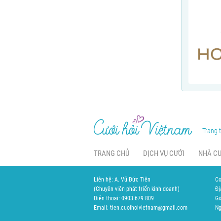
Trang t
TRANG CHỦ
DỊCH VỤ CƯỚI
NHÀ C
Liên hệ: A. Vũ Đức Tiên
Cơ
(Chuyên viên phát triển kinh doanh)
Đị
Điện thoại: 0903 679 809
Gi
Email: tien.cuoihoivietnam@gmail.com
Ng