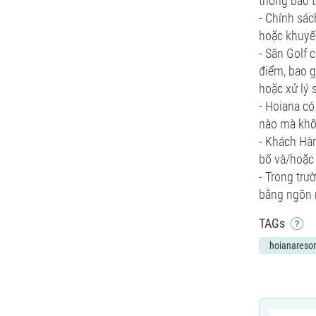
thông báo t
- Chính sác
hoặc khuyến
- Sân Golf 
điểm, bao g
hoặc xử lý 
- Hoiana có
nào mà khô
- Khách Hàn
bố và/hoặc 
- Trong trư
bằng ngôn n
TAGs
hoianaresor