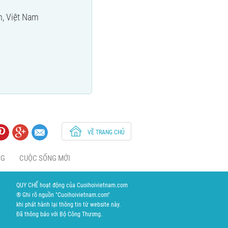
, Việt Nam
VỀ TRANG CHỦ
NG
CUỘC SỐNG MỚI
QUY CHẾ hoạt động của Cuoihoivietnam.com
® Ghi rõ nguồn "Cuoihoivietnam.com"
khi phát hành lại thông tin từ website này.
Đã thông báo với Bộ Công Thương.