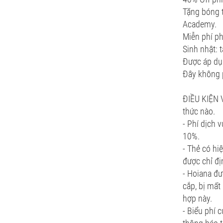
Tặng bóng t
Academy.
Miễn phí ph
Sinh nhật: 
Được áp dụn
Đây không p
ĐIỀU KIỆN 
thức nào.
- Phí dịch
10%.
- Thẻ có hi
được chỉ đị
- Hoiana đư
cắp, bị mất 
hợp này.
- Biểu phí 