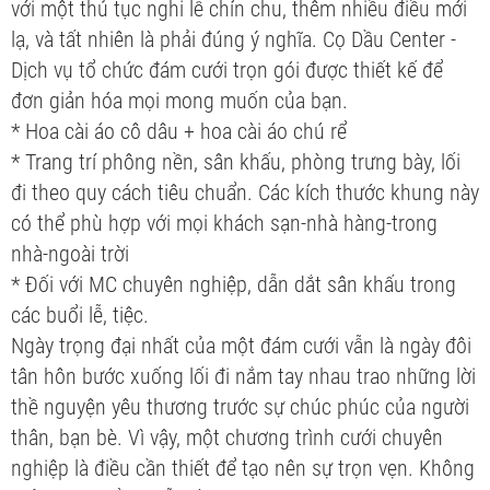
với một thủ tục nghi lễ chỉn chu, thêm nhiều điều mới
lạ, và tất nhiên là phải đúng ý nghĩa. Cọ Dầu Center -
Dịch vụ tổ chức đám cưới trọn gói được thiết kế để
đơn giản hóa mọi mong muốn của bạn.
* Hoa cài áo cô dâu + hoa cài áo chú rể
* Trang trí phông nền, sân khấu, phòng trưng bày, lối
đi theo quy cách tiêu chuẩn. Các kích thước khung này
có thể phù hợp với mọi khách sạn-nhà hàng-trong
nhà-ngoài trời
* Đối với MC chuyên nghiệp, dẫn dắt sân khấu trong
các buổi lễ, tiệc.
Ngày trọng đại nhất của một đám cưới vẫn là ngày đôi
tân hôn bước xuống lối đi nắm tay nhau trao những lời
thề nguyện yêu thương trước sự chúc phúc của người
thân, bạn bè. Vì vậy, một chương trình cưới chuyên
nghiệp là điều cần thiết để tạo nên sự trọn vẹn. Không