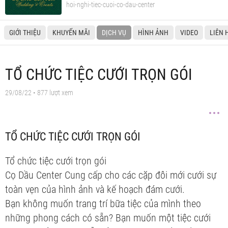
hoi-nghi-tiec-cuoi-co-dau-center
GIỚI THIỆU
KHUYẾN MÃI
DỊCH VỤ
HÌNH ẢNH
VIDEO
LIÊN 
TỔ CHỨC TIỆC CƯỚI TRỌN GÓI
29/08/22
• 877 lượt xem
TỔ CHỨC TIỆC CƯỚI TRỌN GÓI
Tổ chức tiệc cưới trọn gói
Cọ Dầu Center Cung cấp cho các cặp đôi mới cưới sự
toàn vẹn của hình ảnh và kế hoạch đám cưới.
Bạn không muốn trang trí bữa tiệc của mình theo
những phong cách có sẵn? Bạn muốn một tiệc cưới