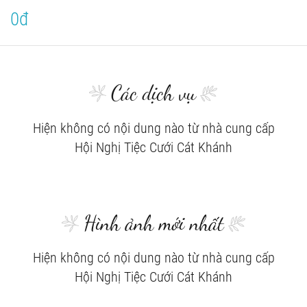
0đ
Các dịch vụ
Hiện không có nội dung nào từ nhà cung cấp
Hội Nghị Tiệc Cưới Cát Khánh
Hình ảnh mới nhất
Hiện không có nội dung nào từ nhà cung cấp
Hội Nghị Tiệc Cưới Cát Khánh