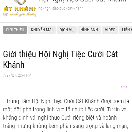
hoi-nghi-tiec-cuoi-cat-khanh
GIỚI THIỆU
KHUYẾN MÃI
DỊCH VỤ
HÌNH ẢNH
VIDEO
LIÊN 
Giới thiệu Hội Nghị Tiệc Cưới Cát
Khánh
7/27/21, 2:54 PM
- Trung Tâm Hội Nghị Tiệc Cưới Cát Khánh được xem là
một đột phá trong lĩnh vực tổ chức tiệc cưới. Tự tin và
khẳng định với nghi thức Cưới riêng biệt và hoành
tráng nhưng không kém phần sang trọng và lãng mạn,