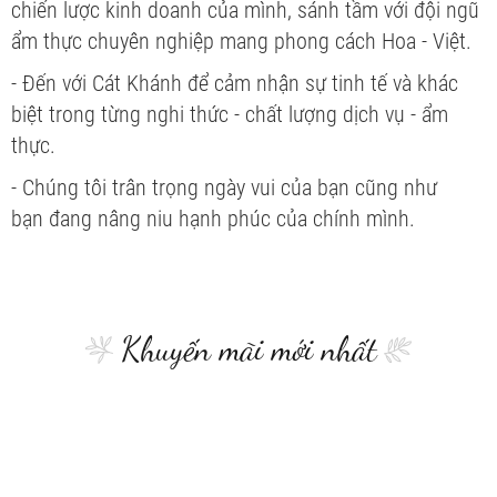
chiến lược kinh doanh của mình, sánh tầm với đội ngũ
ẩm thực chuyên nghiệp mang phong cách Hoa - Việt.
- Đến với Cát Khánh để cảm nhận sự tinh tế và khác
biệt trong từng nghi thức - chất lượng dịch vụ - ẩm
thực.
- Chúng tôi trân trọng ngày vui của bạn cũng như
bạn đang nâng niu hạnh phúc của chính mình.
Khuyến mãi mới nhất