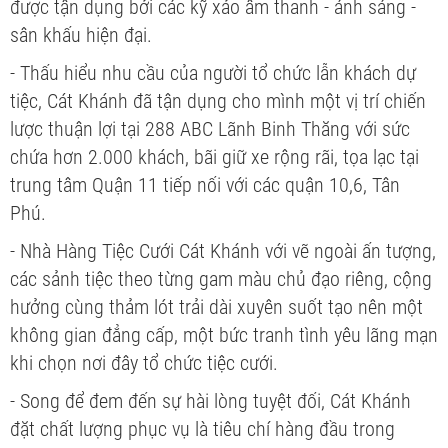
được tận dụng bởi các kỹ xảo âm thanh - ánh sáng -
sân khấu hiện đại.
- Thấu hiểu nhu cầu của người tổ chức lẫn khách dự
tiệc, Cát Khánh đã tận dụng cho mình một vị trí chiến
lược thuận lợi tại 288 ABC Lãnh Binh Thăng với sức
chứa hơn 2.000 khách, bãi giữ xe rộng rãi, tọa lạc tại
trung tâm Quận 11 tiếp nối với các quận 10,6, Tân
Phú.
- Nhà Hàng Tiệc Cưới Cát Khánh với vẽ ngoài ấn tượng,
các sảnh tiệc theo từng gam màu chủ đạo riêng, cộng
hưởng cùng thảm lót trải dài xuyên suốt tạo nên một
không gian đẳng cấp, một bức tranh tình yêu lãng mạn
khi chọn nơi đây tổ chức tiệc cưới.
- Song để đem đến sự hài lòng tuyệt đối, Cát Khánh
đặt chất lượng phục vụ là tiêu chí hàng đầu trong