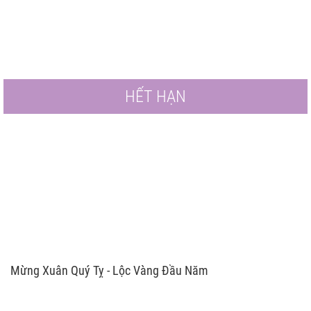
HẾT HẠN
Mừng Xuân Quý Tỵ - Lộc Vàng Đầu Năm