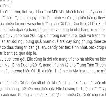
ng Decor
h công trong lĩnh vực Hoa Tươi Mãi Mãi, khách hàng ngày càng t
i để làm đẹp cho ngày cưới của mình – sử dụng trên bàn gallery
c nhiều lời mời và sự tin tưởng của Cô Dâu Chú Rể (Cd-Cr), Elle
hát triển dịch vụ trang trí gia tiên và trang trí nhà hàng, mang t
g phụ vụ cho hơn 200 cặp đôi trong năm 2016. Dịch vụ trang trí 
 gia tiên, đội ngụ bưng quả, mâm quả, trái cây rồng phụng, thuê xe 
cô dâu, trang trí bàn gallery, candy bar tiệc sinh nhật, backdrop 
trí bàn tiệc, quà đáp lễ.
ụ cưới trọn gói, Elle cũng là đối tác trang trí cho rất nhiều sự kiệ
n Mall Bình Dương 2015, trang trí định kỳ cho Trung Tâm Thươ
m của thương hiệu OHUI, kỉ niệm 1 năm của AIA Insurance, ra m
g thấu hiểu Cd-Cr còn rất nhiều khoản chi phí khác ngoài việc n
tại nhà hàng, thế nên mục tiêu của Elle là trang trí 1 tiệc cưới đầ
 sách nào. Phong cách của Elle được rất nhiều Cd-Cr đề cặp với 