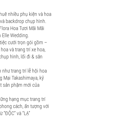
huê nhiều phụ kiện và hoa
 và backdrop chụp hình.
 Flora Hoa Tươi Mãi Mãi
ên Elle Wedding.
tiệc cưới trọn gói gồm –
hoa và trang trí xe hoa,
chụp hình, lối đi & sân
n như trang trí lễ hội hoa
ng Mại Takashimaya, kỷ
ắt sản phậm mới của
hững hạng mục trang trí
y phong cách, ấn tượng với
từ “ĐỘC” và “LẠ”