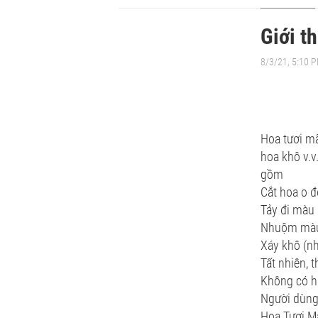
Giới t
8/3/21, 5:10 
Hoa tươi mã
hoa khô v.v
gồm
Cắt hoa o đ
Tảy đi màu 
Nhuộm màu 
Xáy khô (n
Tất nhiên, 
Không có hư
Người dùng 
Hoa Tươi M