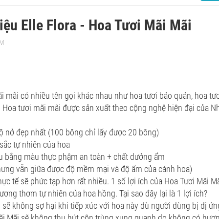
hiệu Elle Flora - Hoa Tươi Mãi Mãi
PM
i mãi có nhiều tên gọi khác nhau như hoa tươi bảo quản, hoa tươ
. Hoa tươi mãi mãi được sản xuất theo cộng nghệ hiện đại của N
ộ nở đẹp nhất (100 bông chỉ lấy được 20 bông)
sắc tự nhiên của hoa
bằng màu thực phậm an toàn + chất dưởng ẩm
hưng vẫn giữa được độ mềm mại và độ ẩm của cánh hoa)
thực tế sẽ phức tạp hơn rất nhiều. 1 số lợi ích của Hoa Tươi Mãi M
ơng thơm tự nhiên của hoa hồng. Tại sao đây lại là 1 lợi ích?
sẽ không sợ hại khi tiếp xúc với hoa này dù người dùng bị dị ứ
ãi Mãi sẽ không thu hút côn trùng xung quanh do không có hươ