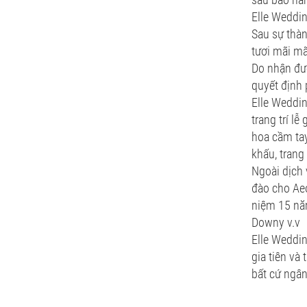
Elle Weddi
Sau sự thàn
tươi mãi mã
Do nhận đượ
quyết định p
Elle Weddin
trang trí lễ
hoa cầm tay 
khấu, trang 
Ngoài dịch v
đào cho Aeo
niệm 15 nă
Downy v.v
Elle Weddin
gia tiên và 
bất cứ ngân