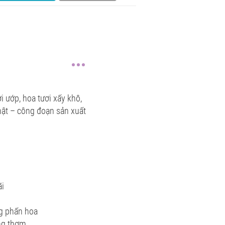
i ướp, hoa tươi xấy khô,
hật – công đoạn sản xuất
ãi
ng phấn hoa
ng thơm