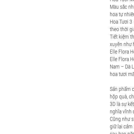
Màu sắc nh
hoa tự nhiê
Hoa Tươi 3 
theo thời g
Tiết kiệm t
xuyên như h
Elle Flora 
Elle Flora 
Nam – Dà Lạ
hoa tươi mã
Sản phẩm củ
hộp quà, ch
3D là sự kế
nghĩa vĩnh 
Cũng như sl
giữ lại cảm
sau bao nă