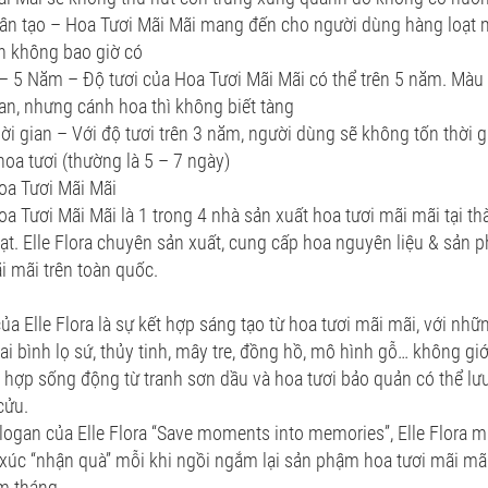
ân tạo – Hoa Tươi Mãi Mãi mang đến cho người dùng hàng loạt
n không bao giờ có
– 5 Năm – Độ tươi của Hoa Tươi Mãi Mãi có thể trên 5 năm. Màu
ian, nhưng cánh hoa thì không biết tàng
hời gian – Với độ tươi trên 3 năm, người dùng sẽ không tốn thời 
oa tươi (thường là 5 – 7 ngày)
Hoa Tươi Mãi Mãi
Hoa Tươi Mãi Mãi là 1 trong 4 nhà sản xuất hoa tươi mãi mãi tại t
t. Elle Flora chuyên sản xuất, cung cấp hoa nguyên liệu & sản 
i mãi trên toàn quốc.
a Elle Flora là sự kết hợp sáng tạo từ hoa tươi mãi mãi, với nhữn
ai bình lọ sứ, thủy tinh, mây tre, đồng hồ, mô hình gỗ… không giớ
t hợp sống động từ tranh sơn dầu và hoa tươi bảo quản có thể lưu
cửu.
ogan của Elle Flora “Save moments into memories”, Elle Flora 
 xúc “nhận quà” mỗi khi ngồi ngắm lại sản phậm hoa tươi mãi mã
m tháng.