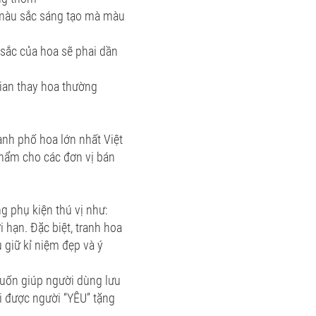
 màu sắc sáng tạo mà màu
 sắc của hoa sẽ phai dần
gian thay hoa thường
hành phố hoa lớn nhất Việt
phẩm cho các đơn vị bán
g phụ kiện thú vị như:
i hạn. Đặc biệt, tranh hoa
 giữ kỉ niệm đẹp và ý
muốn giúp người dùng lưu
i được người “YÊU” tặng