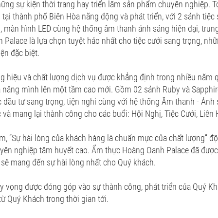
ững sự kiện thời trang hay triển lãm sản phẩm chuyên nghiệp. T
tại thành phố Biên Hòa năng động và phát triển, với 2 sảnh tiệc
 màn hình LED cùng hệ thống âm thanh ánh sáng hiện đại, trung 
Palace là lựa chọn tuyệt hảo nhất cho tiệc cưới sang trọng, nhữ
ện đặc biệt.
g hiệu và chất lượng dịch vụ được khẳng định trong nhiều năm
 nâng mình lên một tầm cao mới. Gồm 02 sảnh Ruby và Sapphir
 đầu tư sang trọng, tiện nghi cùng với hệ thống Âm thanh - Ánh s
 và mang lại thành công cho các buổi: Hội Nghị, Tiệc Cưới, Liên H
m, “Sự hài lòng của khách hàng là chuẩn mực của chất lượng” độ
uyên nghiệp tâm huyết cao. Ẩm thực Hoàng Oanh Palace đã được
ị sẽ mang đến sự hài lòng nhất cho Quý khách.
y vọng được đóng góp vào sự thành công, phát triển của Quý K
từ Quý Khách trong thời gian tới.