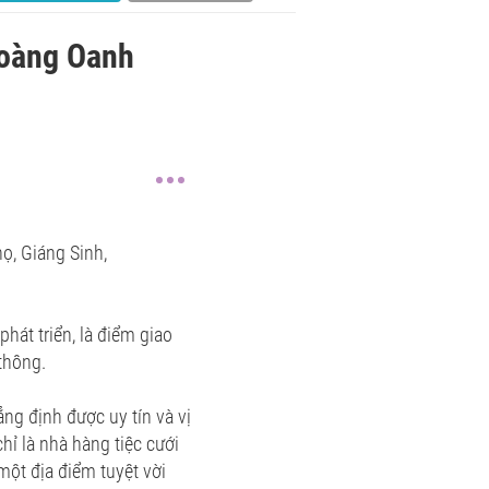
Hoàng Oanh
ọ, Giáng Sinh,
hát triển, là điểm giao
 thông.
ng định được uy tín và vị
hỉ là nhà hàng tiệc cưới
 một địa điểm tuyệt vời