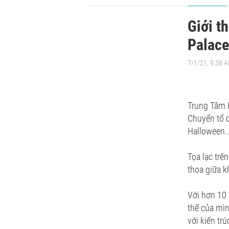
Giới t
Palace
7/1/21, 9:38 
Trung Tâm 
Chuyển tổ c
Halloween..
Tọa lạc trê
thoa giữa k
Với hơn 10 
thế của mìn
với kiến tr