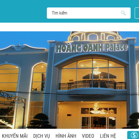
KHUYẾN MÃI
DỊCH VỤ
HÌNH ẢNH
VIDEO
LIÊN HỆ