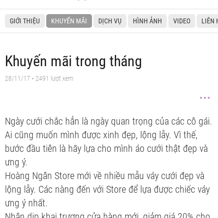
GIỚI THIỆU
KHUYẾN MÃI
DỊCH VỤ
HÌNH ẢNH
VIDEO
LIÊN 
Khuyến mãi trong tháng
28/11/17
• 2491 lượt xem
Ngày cưới chắc hẳn là ngày quan trọng của các cô gái.
Ai cũng muốn mình được xinh đẹp, lộng lẫy. Vì thế,
bước đầu tiên là hãy lựa cho mình áo cưới thật đẹp và
ưng ý.
Hoàng Ngân Store mới về nhiều mẫu váy cưới đẹp và
lộng lẫy. Các nàng đến với Store để lựa được chiếc váy
ưng ý nhất.
Nhân dịp khai trương cửa hàng mới, giảm giá 20% cho