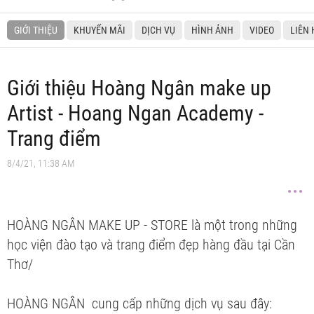
GIỚI THIỆU
KHUYẾN MÃI
DỊCH VỤ
HÌNH ẢNH
VIDEO
LIÊN 
Giới thiệu Hoàng Ngân make up
Artist - Hoang Ngan Academy -
Trang điểm
8/4/21, 11:38 AM
HOÀNG NGÂN MAKE UP - STORE là một trong những
học viện đào tạo và trang điểm đẹp hàng đầu tại Cần
Thơ/
HOÀNG NGÂN cung cấp những dịch vụ sau đây: