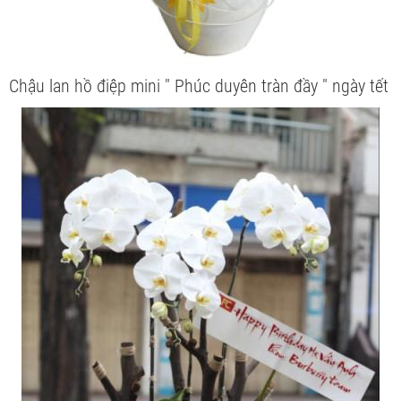
Chậu lan hồ điệp mini " Phúc duyên tràn đầy " ngày tết