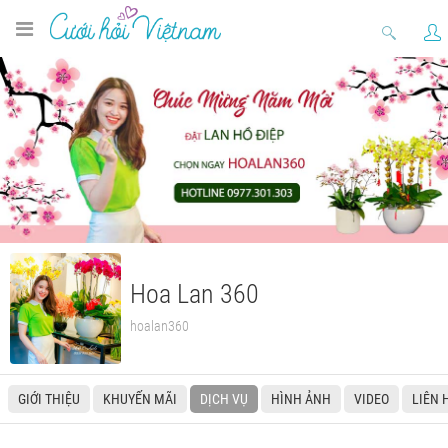
Hoa Lan 360
hoalan360
GIỚI THIỆU
KHUYẾN MÃI
DỊCH VỤ
HÌNH ẢNH
VIDEO
LIÊN 