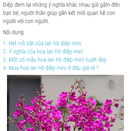
Điệp đem lại những ý nghĩa khác nhau gửi gắm đến
bạn bè, người thân giúp gắn kết mối quan hệ con
người với con người.
Nội dung
1. Nét nổi bật của lan hồ điệp mini
2. Ý nghĩa của hoa lan hồ điệp mini
3. Một số mẫu hoa lan hồ điệp mini tuyệt đẹp
4. Mua hoa lan hồ điệp mini ở đâu giá rẻ ?