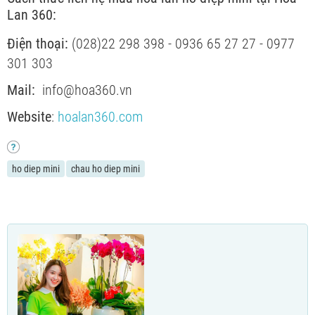
Lan 360:
Điện thoại:
(028)22 298 398 - 0936 65 27 27 - 0977
301 303
Mail:
info@hoa360.vn
Website
:
hoalan360.com
ho diep mini
chau ho diep mini