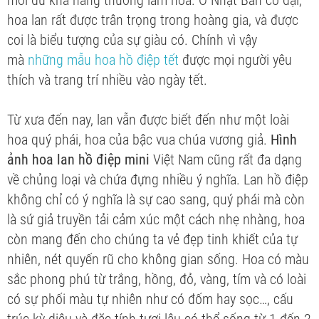
mới đủ khả năng thưởng lãm hoa. Ở Nhật Bản cổ đại,
hoa lan rất được trân trọng trong hoàng gia, và được
coi là biểu tượng của sự giàu có. Chính vì vậy
mà
những mẫu hoa hồ điệp tết
được mọi người yêu
thích và trang trí nhiều vào ngày tết.
Từ xưa đến nay, lan vẫn được biết đến như một loài
hoa quý phái, hoa của bậc vua chúa vương giả.
Hình
ảnh hoa lan hồ điệp mini
Việt Nam cũng rất đa dạng
về chủng loại và chứa đựng nhiều ý nghĩa. Lan hồ điệp
không chỉ có ý nghĩa là sự cao sang, quý phái mà còn
là sứ giả truyền tải cảm xúc một cách nhẹ nhàng, hoa
còn mang đến cho chúng ta vẻ đẹp tinh khiết của tự
nhiên, nét quyến rũ cho không gian sống. Hoa có màu
sắc phong phú từ trắng, hồng, đỏ, vàng, tím và có loài
có sự phối màu tự nhiên như có đốm hay sọc…, cấu