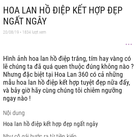
HOA LAN HỒ ĐIỆP KẾT HỢP ĐẸP
NGẤT NGÂY
20/08/19
• 1834 lượt xem
Hình ảnh hoa lan hồ điệp trắng, tím hay vàng có
lẽ chúng ta đã quá quen thuộc đúng không nào ?
Nhưng đặc biệt tại Hoa Lan 360 có cả những
mẫu hoa lan hồ điệp kết hợp tuyệt đẹp nữa đấy,
và bây giờ hãy cùng chúng tôi chiêm ngưỡng
ngay nào !
Nội dung
Hoa lan hồ điệp kết hợp đẹp ngất ngây
Như cô gái bước ra từ tiền kiếp