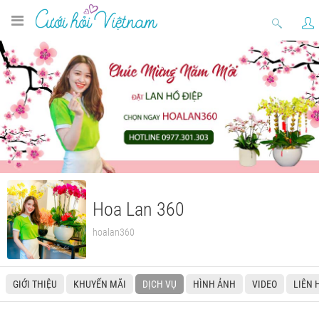
Hoa Lan 360
hoalan360
GIỚI THIỆU
KHUYẾN MÃI
DỊCH VỤ
HÌNH ẢNH
VIDEO
LIÊN 