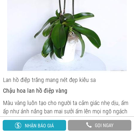
Lan hồ điệp trắng mang nét đẹp kiêu sa
Chậu hoa lan hồ điệp vàng
Màu vàng luôn tạo cho người ta cảm giác nhẹ dịu, ấm
ấp như ánh nắng ban mai sưởi ấm lên mọi ngõ ngách
của công ty, văn phòng, ngôi nhà bạn. Thế nên mỗi khi
GỌI NGAY
NHẬN BÁO GIÁ
nhìn ngắm những đóa
Hoa Lan Hồ Điệp vàng
lòng ta