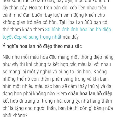
hoa sung túc có lá to dày, đầy đặn, mọc đối xứng ôm
lấy thân cây. Hoa to tròn cân đối xếp liền nhau trên
cành như đàn bướm bay lượn sinh động khiến cho
không gian trở nên có hồn. Tại Hoa Lan 360 bạn có
thể tham khảo thêm
30 hình ảnh ảnh hoa lan hồ điệp
tuyệt đẹp và sang trọng nhất
nữa đấy
Ý nghĩa hoa lan hồ điệp theo màu sắc
Nấu như mỗi màu hoa đều mang một thông điệp riêng
như vậy thì khi chúng ta kết hợp các màu lại với nhau
sẽ mang lại một ý nghĩa vô cùng to lớn hơn. Không
những thế nó còn thêm phàn sang trọng và khi bạn
nhìn một nhiều màu sắc bạn sẽ cảm thấy thú vị và đa
dạng hơn phải không nào. Đem
chậu hoa lan hồ điệp
kết hợp
đi trang trí trong nhà, công ty, nhà hàng thậm
chí là tặng cho người thân, bạn bè thì còn gì bằng nữa
phải không?