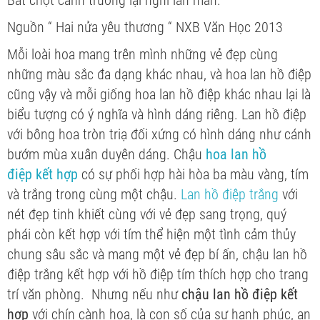
Bât chợt canh trường lại nghĩ lan man.
Nguồn “ Hai nửa yêu thương “ NXB Văn Học 2013
Mỗi loài hoa mang trên mình những vẻ đẹp cùng
những màu sắc đa dạng khác nhau, và hoa lan hồ điệp
cũng vậy và mỗi giống hoa lan hồ điệp khác nhau lại là
biểu tượng có ý nghĩa và hình dáng riêng. Lan hồ điệp
với bông hoa tròn triạ đối xứng có hình dáng như cánh
bướm mùa xuân duyên dáng. Chậu
hoa
lan hồ
điệp
kết hợp
có sự phối hợp hài hòa ba màu vàng, tím
và trắng trong cùng một chậu.
Lan hồ điệp trắng
với
nét đẹp tinh khiết cùng với vẻ đẹp sang trọng, quý
phái còn kết hợp với tím thể hiện một tình cảm thủy
chung sâu sắc và mang một vẻ đẹp bí ấn, chậu lan hồ
điệp trắng kết hợp với hồ điệp tím thích hợp cho trang
trí văn phòng. Nhưng nếu như
chậu lan hồ điệp kết
hợp
với chín cành hoa, là con số của sự hạnh phúc, an