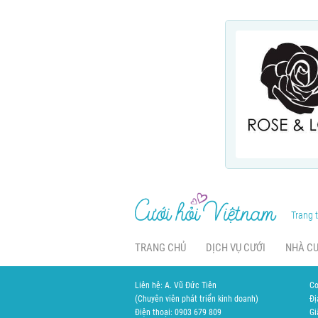
Trang t
TRANG CHỦ
DỊCH VỤ CƯỚI
NHÀ C
Liên hệ: A. Vũ Đức Tiên
Cơ
(Chuyên viên phát triển kinh doanh)
Đị
Điện thoại: 0903 679 809
Gi