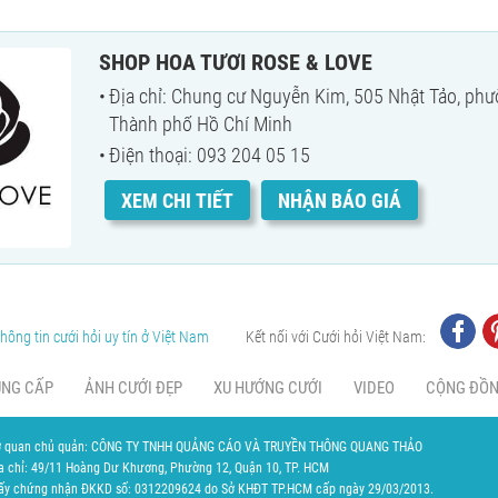
SHOP HOA TƯƠI ROSE & LOVE
Địa chỉ: Chung cư Nguyễn Kim, 505 Nhật Tảo, phư
Thành phố Hồ Chí Minh
Điện thoại: 093 204 05 15
XEM CHI TIẾT
NHẬN BÁO GIÁ
hông tin cưới hỏi uy tín ở Việt Nam
Kết nối với Cưới hỏi Việt Nam:
UNG CẤP
ẢNH CƯỚI ĐẸP
XU HƯỚNG CƯỚI
VIDEO
CỘNG ĐỒ
 quan chủ quản: CÔNG TY TNHH QUẢNG CÁO VÀ TRUYỀN THÔNG QUANG THẢO
a chỉ: 49/11 Hoàng Dư Khương, Phường 12, Quận 10, TP. HCM
ấy chứng nhận ĐKKD số: 0312209624 do Sở KHĐT TP.HCM cấp ngày 29/03/2013.