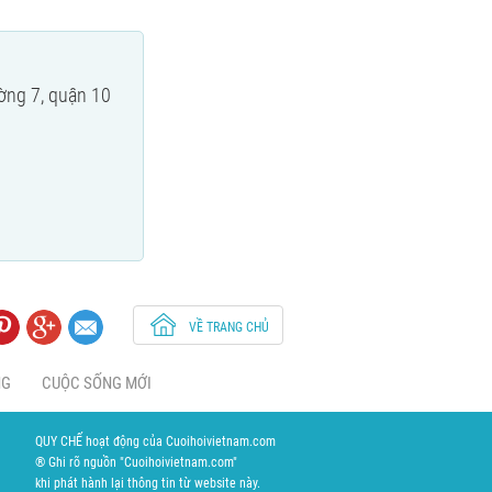
ờng 7, quận 10
VỀ TRANG CHỦ
NG
CUỘC SỐNG MỚI
QUY CHẾ hoạt động của Cuoihoivietnam.com
® Ghi rõ nguồn "Cuoihoivietnam.com"
khi phát hành lại thông tin từ website này.