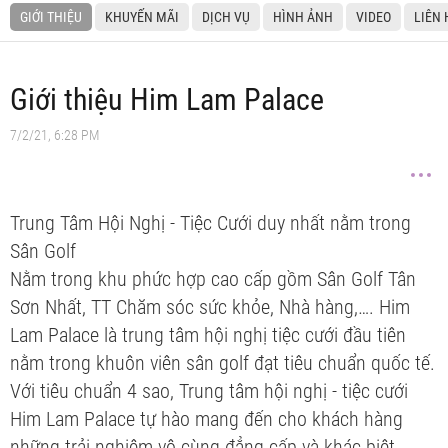
GIỚI THIỆU
KHUYẾN MÃI
DỊCH VỤ
HÌNH ẢNH
VIDEO
LIÊN 
Giới thiệu Him Lam Palace
7/2/21, 6:28 PM
Trung Tâm Hội Nghị - Tiệc Cưới duy nhất nằm trong
Sân Golf
Nằm trong khu phức hợp cao cấp gồm Sân Golf Tân
Sơn Nhất, TT Chăm sóc sức khỏe, Nhà hàng,…. Him
Lam Palace là trung tâm hội nghị tiệc cưới đầu tiên
nằm trong khuôn viên sân golf đạt tiêu chuẩn quốc tế.
Với tiêu chuẩn 4 sao, Trung tâm hội nghị - tiệc cưới
Him Lam Palace tự hào mang đến cho khách hàng
những trải nghiệm vô cùng đẳng cấp và khác biệt.