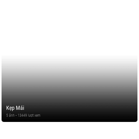
Kẹp Mái
5 ảnh • 13449 lượt xem