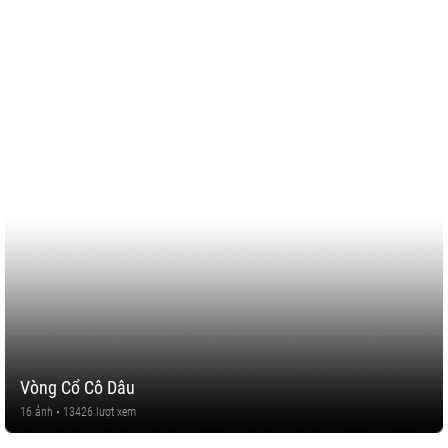
Vòng Cổ Cô Dâu
16 ảnh • 13426 lượt xem