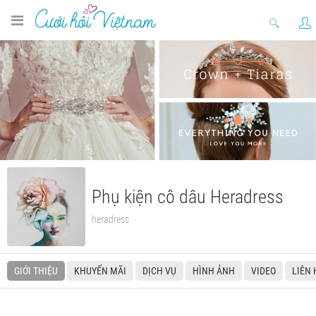
Phụ kiện cô dâu Heradress
heradress
GIỚI THIỆU
KHUYẾN MÃI
DỊCH VỤ
HÌNH ẢNH
VIDEO
LIÊN 