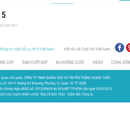
 5
43 lượt xem
hông tin cưới hỏi uy tín ở Việt Nam
Kết nối với Cưới hỏi Việt Nam:
UNG CẤP
ẢNH CƯỚI ĐẸP
XU HƯỚNG CƯỚI
VIDEO
CỘNG ĐỒ
 quan chủ quản: CÔNG TY TNHH QUẢNG CÁO VÀ TRUYỀN THÔNG QUANG THẢO
a chỉ: 49/11 Hoàng Dư Khương, Phường 12, Quận 10, TP. HCM
ấy chứng nhận ĐKKD số: 0312209624 do Sở KHĐT TP.HCM cấp ngày 29/03/2013.
ười chịu trách nhiệm chính: Ông Vũ Đức Thảo - Giám đốc Công ty.