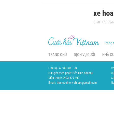
xe hoa
01/01/70
• 24
Trang t
TRANG CHỦ
DỊCH VỤ CƯỚI
NHÀ C
Liên hệ: A. Vũ Đức Tiên
Cơ
(Chuyên viên phát triển kinh doanh)
Đị
Điện thoại: 0903 679 809
Gi
Email: tien.cuoihoivietnam@gmail.com
Ng