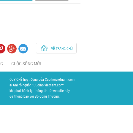
VỀ TRANG CHỦ
NG
CUỘC SỐNG MỚI
QUY CHẾ hoạt động của Cuoihoivietnam.com
® Ghi rõ nguồn "Cuoihoivietnam.com"
khi phát hành lại thông tin từ website này.
Đã thông báo với Bộ Công Thương.