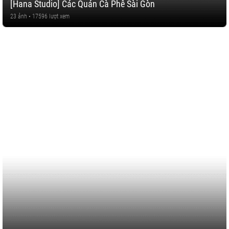
[Hana Studio] Các Quán Cà Phê Sài Gòn
23 ảnh • 17596 lượt xem