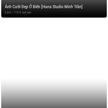
Ảnh Cưới Đẹp Ở Biển [Hana Studio Minh Trần]
6 ảnh • 17413 lượt xem