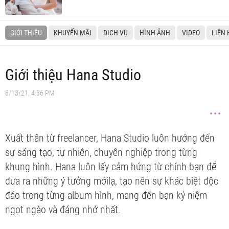
GIỚI THIỆU
KHUYẾN MÃI
DỊCH VỤ
HÌNH ẢNH
VIDEO
LIÊN 
Giới thiệu Hana Studio
8/13/21, 4:36 PM
Xuất thân từ freelancer, Hana Studio luôn hướng đến
sự sáng tạo, tự nhiên, chuyên nghiệp trong từng
khung hình. Hana luôn lấy cảm hứng từ chính bạn để
đưa ra những ý tưởng mớilạ, tạo nên sự khác biệt độc
đáo trong từng album hình, mang đến bạn kỷ niệm
ngọt ngào và đáng nhớ nhất.