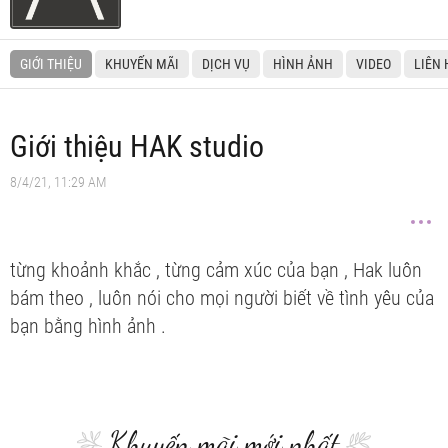
GIỚI THIỆU
KHUYẾN MÃI
DỊCH VỤ
HÌNH ẢNH
VIDEO
LIÊN 
Giới thiệu HAK studio
8/4/21, 11:29 AM
từng khoảnh khắc , từng cảm xúc của bạn , Hak luôn
bám theo , luôn nói cho mọi người biết về tình yêu của
bạn bằng hình ảnh .
Khuyến mãi mới nhất