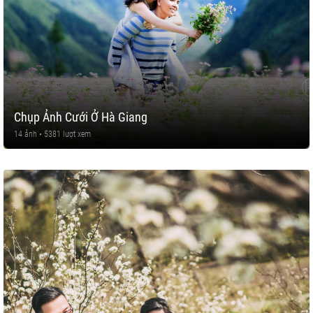
Chụp Ảnh Cưới Ở Hà Giang
14 ảnh • 5381 lượt xem