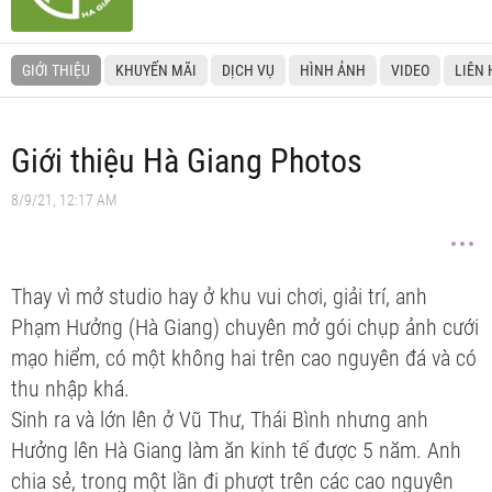
GIỚI THIỆU
KHUYẾN MÃI
DỊCH VỤ
HÌNH ẢNH
VIDEO
LIÊN 
Giới thiệu Hà Giang Photos
8/9/21, 12:17 AM
Thay vì mở studio hay ở khu vui chơi, giải trí, anh
Phạm Hưởng (Hà Giang) chuyên mở gói chụp ảnh cưới
mạo hiểm, có một không hai trên cao nguyên đá và có
thu nhập khá.
Sinh ra và lớn lên ở Vũ Thư, Thái Bình nhưng anh
Hưởng lên Hà Giang làm ăn kinh tế được 5 năm. Anh
chia sẻ, trong một lần đi phượt trên các cao nguyên