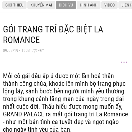
GIỚI THIỆU
KHUYẾN MÃI
DỊCH VỤ
HÌNH ẢNH
VIDEO
LIÊN 
GÓI TRANG TRÍ ĐẶC BIỆT LA
ROMANCE
09/08/19
• 1508 lượt xem
Mỗi cô gái đều ấp ủ được một lần hoá thân
thành công chúa, khoác lên mình bộ trang phục
lộng lẫy, sánh bước bên người mình yêu thương
trong khung cảnh lãng mạn của ngày trọng đại
nhất cuộc đời. Thấu hiểu được mong muốn ấy,
GRAND PALACE ra mắt gói trang trí La Romance
- như một bản tình ca tuyệt đẹp và ngọt ngào
cho ngày tình yêu của bạn.