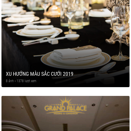
XU HƯỚNG MÀU SẮC CƯỚI 2019
8 ảnh • 1378 lượt xem