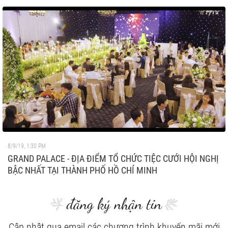
8/9/19, 1:30 PM
GRAND PALACE - ĐỊA ĐIỂM TỔ CHỨC TIỆC CƯỚI HỘI NGHỊ
BẬC NHẤT TẠI THÀNH PHỐ HỒ CHÍ MINH
đăng ký nhận tin
Cập nhật qua email các chương trình khuyến mãi mới