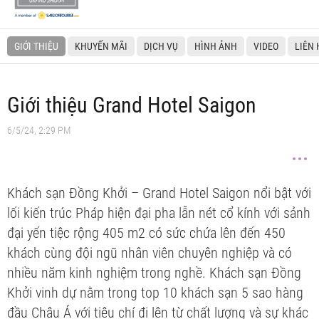
GIỚI THIỆU
KHUYẾN MÃI
DỊCH VỤ
HÌNH ẢNH
VIDEO
LIÊN 
Giới thiệu Grand Hotel Saigon
6/5/24, 2:29 PM
Khách sạn Đồng Khởi – Grand Hotel Saigon nổi bật với
lối kiến trúc Pháp hiện đại pha lẫn nét cổ kính với sảnh
đại yến tiệc rộng 405 m2 có sức chứa lên đến 450
khách cùng đội ngũ nhân viên chuyên nghiệp và có
nhiều năm kinh nghiệm trong nghề. Khách sạn Đồng
Khởi vinh dự nằm trong top 10 khách sạn 5 sao hàng
đầu Châu Á với tiêu chí đi lên từ chất lượng và sự khác