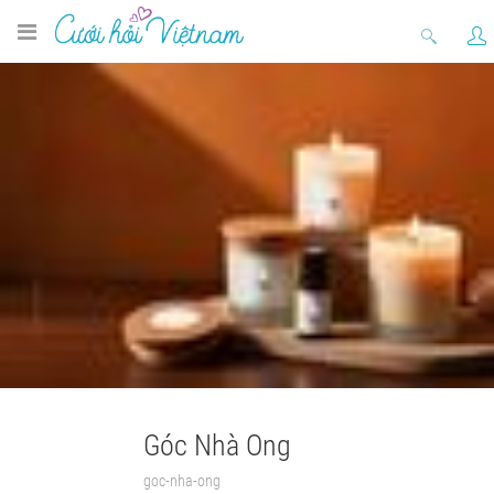
Góc Nhà Ong
goc-nha-ong