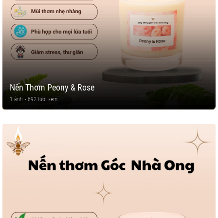
Nến Thơm Peony & Rose
1 ảnh • 692 lượt xem