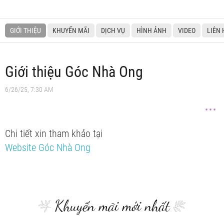
GIỚI THIỆU
KHUYẾN MÃI
DỊCH VỤ
HÌNH ẢNH
VIDEO
LIÊN 
Giới thiệu Góc Nhà Ong
6/26/25, 7:30 AM
Chi tiết xin tham khảo tại
Website Góc Nhà Ong
Khuyến mãi mới nhất