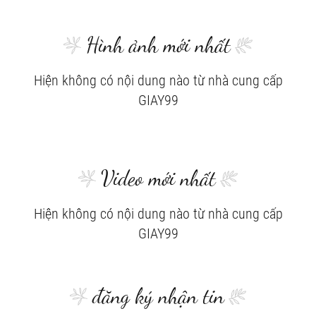
Hình ảnh mới nhất
Hiện không có nội dung nào từ nhà cung cấp
GIAY99
Video mới nhất
Hiện không có nội dung nào từ nhà cung cấp
GIAY99
đăng ký nhận tin