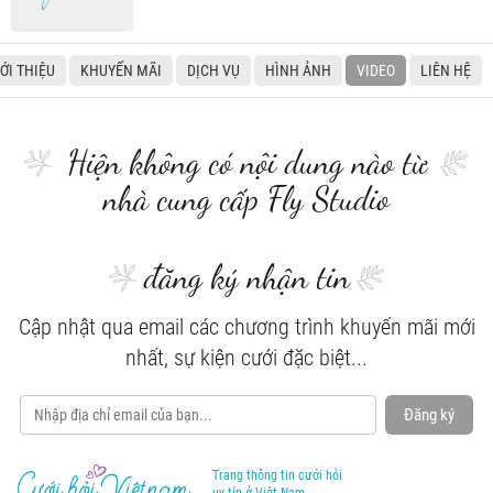
IỚI THIỆU
KHUYẾN MÃI
DỊCH VỤ
HÌNH ẢNH
VIDEO
LIÊN HỆ
Hiện không có nội dung nào từ
nhà cung cấp Fly Studio
đăng ký nhận tin
Cập nhật qua email các chương trình khuyến mãi mới
nhất, sự kiện cưới đặc biệt...
Đăng ký
Trang thông tin cưới hỏi
uy tín ở Việt Nam