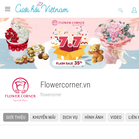
Flowercorner.vn
flowercorner
GIỚI THIỆU
KHUYẾN MÃI
DỊCH VỤ
HÌNH ẢNH
VIDEO
LIÊN 