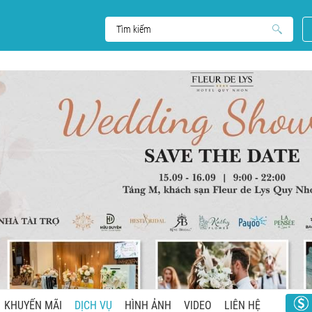
KHUYẾN MÃI
DỊCH VỤ
HÌNH ẢNH
VIDEO
LIÊN HỆ