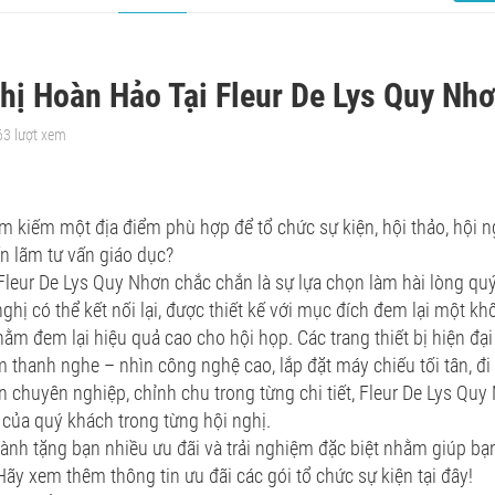
hị Hoàn Hảo Tại Fleur De Lys Quy Nh
63 lượt xem
m kiếm một địa điểm phù hợp để tổ chức sự kiện, hội thảo, hội n
ển lãm tư vấn giáo dục?
leur De Lys Quy Nhơn chắc chắn là sự lựa chọn làm hài lòng quý
ghị có thể kết nối lại, được thiết kế với mục đích đem lại một 
hằm đem lại hiệu quả cao cho hội họp. Các trang thiết bị hiện đại
 thanh nghe – nhìn công nghệ cao, lắp đặt máy chiếu tối tân, đi
n chuyên nghiệp, chỉnh chu trong từng chi tiết, Fleur De Lys Qu
của quý khách trong từng hội nghị.
ành tặng bạn nhiều ưu đãi và trải nghiệm đặc biệt nhằm giúp bạ
Hãy xem thêm thông tin ưu đãi các gói tổ chức sự kiện tại đây!