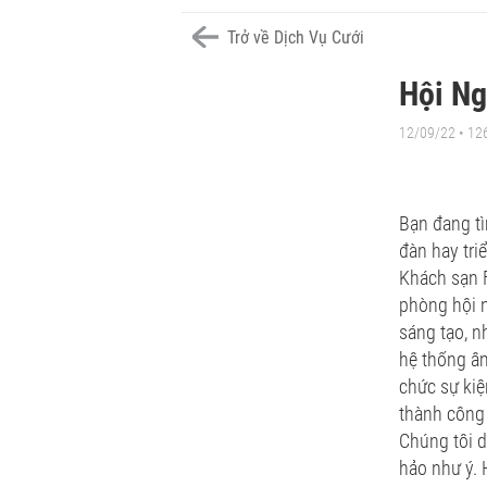
Trở về Dịch Vụ Cưới
Hội Ng
12/09/22 • 12
Bạn đang tì
đàn hay tri
Khách sạn F
phòng hội n
sáng tạo, n
hệ thống âm
chức sự kiệ
thành công 
Chúng tôi d
hảo như ý. 