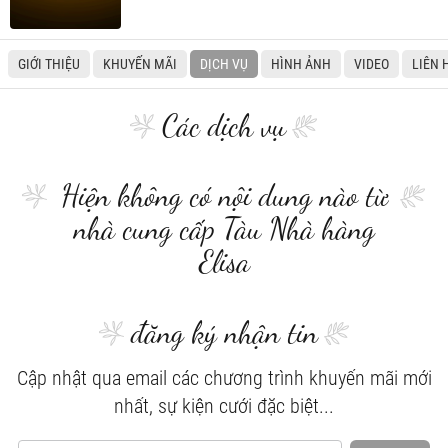
GIỚI THIỆU
KHUYẾN MÃI
DỊCH VỤ
HÌNH ẢNH
VIDEO
LIÊN 
Các dịch vụ
Hiện không có nội dung nào từ
nhà cung cấp Tàu Nhà hàng
Elisa
đăng ký nhận tin
Cập nhật qua email các chương trình khuyến mãi mới
nhất, sự kiện cưới đặc biệt...