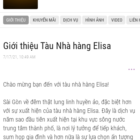
GIỚI THIỆU
KHUYẾN MÃI
DỊCH VỤ
HÌNH ẢNH
VIDEO
LIÊN 
Giới thiệu Tàu Nhà hàng Elisa
7/17/21, 10:49 AM
Chào mừng bạn đến với tàu nhà hàng Elisa!
Sài Gòn về đêm thật lung linh huyền ảo, đặc biệt hơn
với sự xuất hiện của tàu nhà hàng Elisa. Đây là dịch vụ
năm sao đầu tiên xuất hiện tại khu vực sông nước
trung tâm thành phố, là nơi lý tưởng để tiếp khách,
sum họp gia đình và hơn nữa là sự lựa chọn ấn tượng