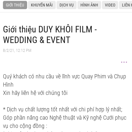
GIỚI THIỆU
KHUYẾN MÃI
DỊCH VỤ
HÌNH ẢNH
VIDEO
LIÊN 
Giới thiệu DUY KHÔI FILM -
WEDDING & EVENT
8/2/21, 12:12 PM
Quý khách có nhu cầu về lĩnh vực Quay Phim và Chụp
Hình
Xin hãy liên hệ với chúng tôi
* Dịch vụ chất lượng tốt nhất với chi phí hợp lý nhất;
Góp phần nâng cao Nghệ thuật và Kỹ nghệ Cưới phục
vụ cho cộng đồng :