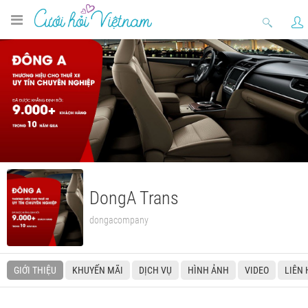
DongA Trans
dongacompany
GIỚI THIỆU
KHUYẾN MÃI
DỊCH VỤ
HÌNH ẢNH
VIDEO
LIÊN 