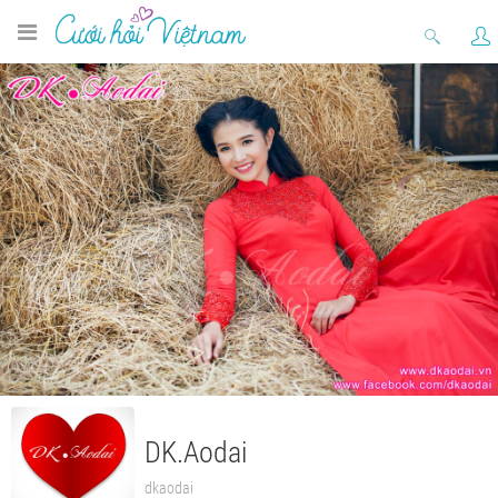
DK.Aodai
dkaodai