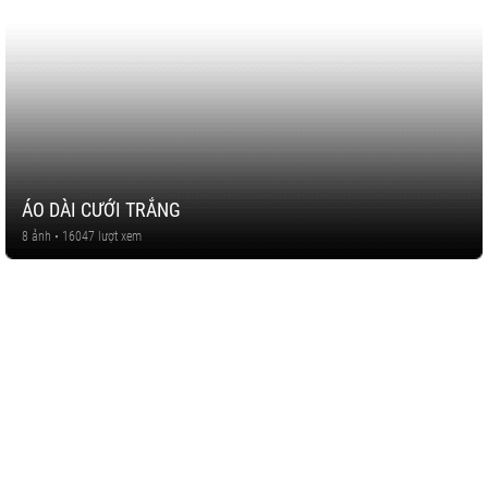
ÁO DÀI CƯỚI TRẮNG
8 ảnh • 16047 lượt xem