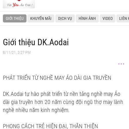
GIỚI THIỆU
KHUYẾN MÃI
DỊCH VỤ
HÌNH ẢNH
VIDEO
LIÊN 
Giới thiệu DK.Aodai
8/11/21, 3:27 PM
PHÁT TRIỂN TỪ NGHỀ MAY ÁO DÀI GIA TRUYỀN
DK.Aodai tự hào phát triển từ nền tảng nghề may Áo
dài gia truyền hơn 20 năm cùng đội ngũ thợ may lành
nghề nhiều năm kinh nghiệm.
PHONG CÁCH TRẺ HIỆN ĐẠI, THÂN THIỆN