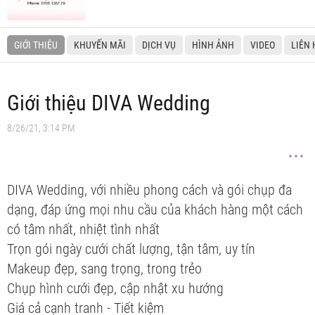
GIỚI THIỆU
KHUYẾN MÃI
DỊCH VỤ
HÌNH ẢNH
VIDEO
LIÊN 
Giới thiệu DIVA Wedding
8/26/21, 3:14 PM
DIVA Wedding, với nhiều phong cách và gói chụp đa
dạng, đáp ứng mọi nhu cầu của khách hàng một cách
có tâm nhất, nhiệt tình nhất
Trọn gói ngày cưới chất lượng, tận tâm, uy tín
Makeup đẹp, sang trọng, trong trẻo
Chụp hình cưới đẹp, cập nhật xu hướng
Giá cả cạnh tranh - Tiết kiệm