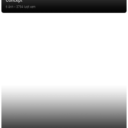
6 ảnh • 3794 lượt xem