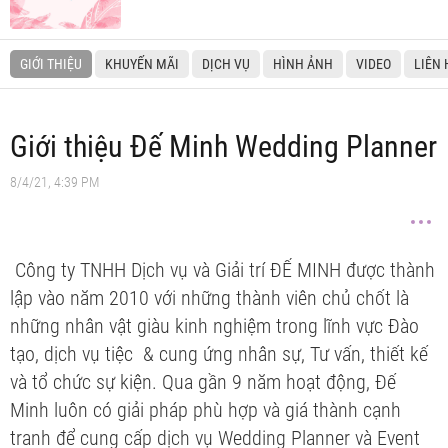
GIỚI THIỆU
KHUYẾN MÃI
DỊCH VỤ
HÌNH ẢNH
VIDEO
LIÊN 
Giới thiệu Đế Minh Wedding Planner
8/4/21, 4:39 PM
Công ty TNHH Dịch vụ và Giải trí ĐẾ MINH được thành
lập vào năm 2010 với những thành viên chủ chốt là
những nhân vật giàu kinh nghiệm trong lĩnh vực Đào
tạo, dịch vụ tiệc & cung ứng nhân sự, Tư vấn, thiết kế
và tổ chức sự kiện. Qua gần 9 năm hoạt động, Đế
Minh luôn có giải pháp phù hợp và giá thành cạnh
tranh để cung cấp dịch vụ Wedding Planner và Event