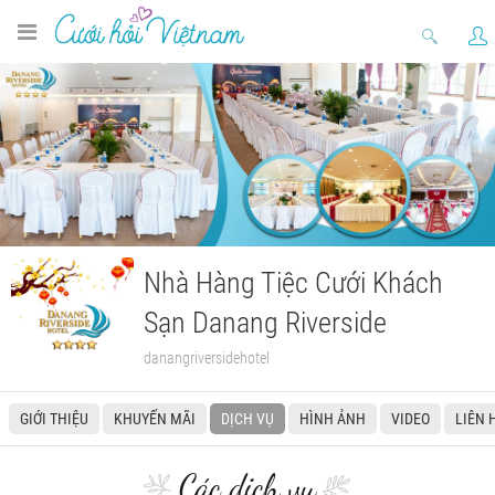
Nhà Hàng Tiệc Cưới Khách
Sạn Danang Riverside
danangriversidehotel
GIỚI THIỆU
KHUYẾN MÃI
DỊCH VỤ
HÌNH ẢNH
VIDEO
LIÊN 
Các dịch vụ