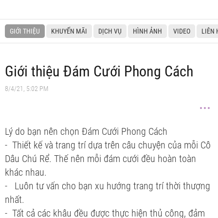
GIỚI THIỆU
KHUYẾN MÃI
DỊCH VỤ
HÌNH ẢNH
VIDEO
LIÊN 
Giới thiệu Đám Cưới Phong Cách
8/4/21, 5:02 PM
Lý do bạn nên chọn Đám Cưới Phong Cách
- Thiết kế và trang trí dựa trên câu chuyện của mỗi Cô
Dâu Chú Rể. Thế nên mỗi đám cưới đều hoàn toàn
khác nhau.
- Luôn tư vấn cho bạn xu hướng trang trí thời thượng
nhất.
- Tất cả các khâu đều được thực hiện thủ công, đảm