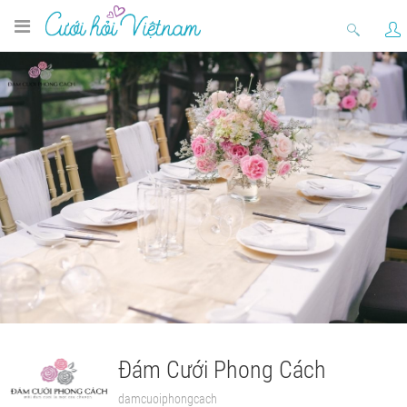
Đám Cưới Phong Cách
damcuoiphongcach