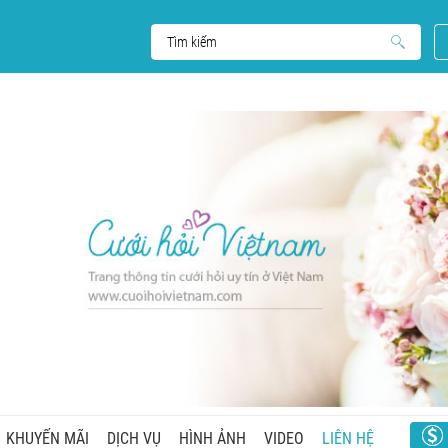
KHUYẾN MÃI
DỊCH VỤ
HÌNH ẢNH
VIDEO
LIÊN HỆ