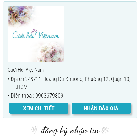
Cưới Hỏi Việt Nam
Địa chỉ: 49/11 Hoàng Dư Khương, Phường 12, Quận 10,
TP.HCM
Điện thoại: 0903679809
XEM CHI TIẾT
NHẬN BÁO GIÁ
đăng ký nhận tin