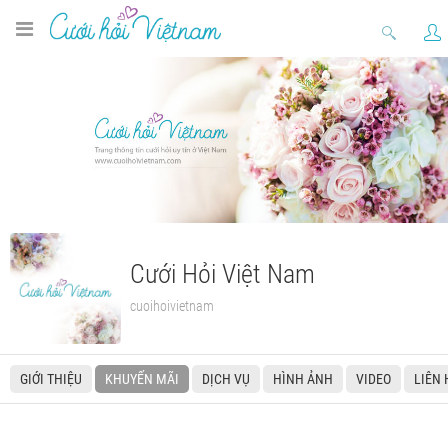
Cưới Hỏi Việt Nam
cuoihoivietnam
GIỚI THIỆU
KHUYẾN MÃI
DỊCH VỤ
HÌNH ẢNH
VIDEO
LIÊN 