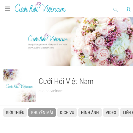
Cưới Hỏi Việt Nam
cuoihoivietnam
GIỚI THIỆU
KHUYẾN MÃI
DỊCH VỤ
HÌNH ẢNH
VIDEO
LIÊN 